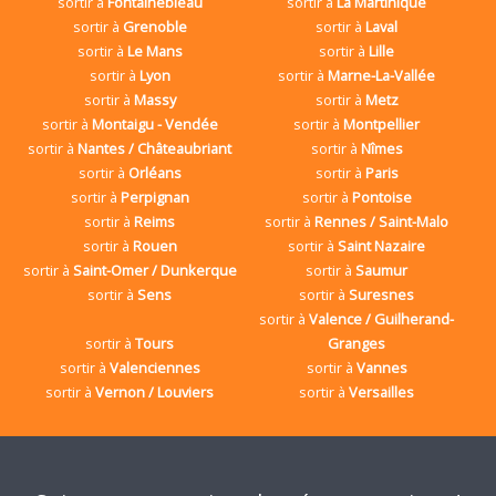
sortir à
Fontainebleau
sortir à
La Martinique
sortir à
Grenoble
sortir à
Laval
sortir à
Le Mans
sortir à
Lille
sortir à
Lyon
sortir à
Marne-La-Vallée
sortir à
Massy
sortir à
Metz
sortir à
Montaigu - Vendée
sortir à
Montpellier
sortir à
Nantes / Châteaubriant
sortir à
Nîmes
sortir à
Orléans
sortir à
Paris
sortir à
Perpignan
sortir à
Pontoise
sortir à
Reims
sortir à
Rennes / Saint-Malo
sortir à
Rouen
sortir à
Saint Nazaire
sortir à
Saint-Omer / Dunkerque
sortir à
Saumur
sortir à
Sens
sortir à
Suresnes
sortir à
Valence / Guilherand-
sortir à
Tours
Granges
sortir à
Valenciennes
sortir à
Vannes
sortir à
Vernon / Louviers
sortir à
Versailles