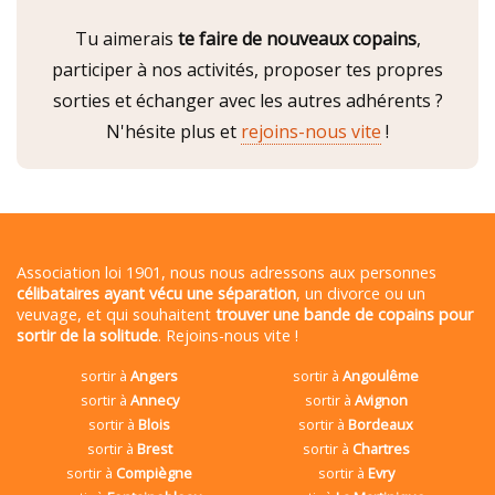
Tu aimerais
te faire de nouveaux copains
,
participer à nos activités, proposer tes propres
sorties et échanger avec les autres adhérents ?
N'hésite plus et
rejoins-nous vite
!
Association loi 1901, nous nous adressons aux personnes
célibataires ayant vécu une séparation
, un divorce ou un
veuvage, et qui souhaitent
trouver une bande de copains pour
sortir de la solitude
. Rejoins-nous vite !
sortir à
Angers
sortir à
Angoulême
sortir à
Annecy
sortir à
Avignon
sortir à
Blois
sortir à
Bordeaux
sortir à
Brest
sortir à
Chartres
sortir à
Compiègne
sortir à
Evry