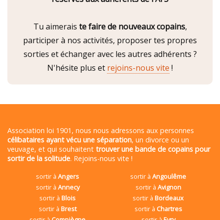
Tu aimerais
te faire de nouveaux copains
,
participer à nos activités, proposer tes propres
sorties et échanger avec les autres adhérents ?
N'hésite plus et
rejoins-nous vite
!
Association loi 1901, nous nous adressons aux personnes
célibataires ayant vécu une séparation
, un divorce ou un
veuvage, et qui souhaitent
trouver une bande de copains pour
sortir de la solitude
. Rejoins-nous vite !
sortir à
Angers
sortir à
Angoulême
sortir à
Annecy
sortir à
Avignon
sortir à
Blois
sortir à
Bordeaux
sortir à
Brest
sortir à
Chartres
sortir à
Compiègne
sortir à
Evry