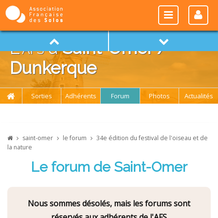
L'
afs
à
Saint-Omer /
Dunkerque
Sorties
Adhérents
Forum
Photos
Actualités
saint-omer
le forum
34e édition du festival de l'oiseau et de
la nature
Le forum de Saint-Omer
Nous sommes désolés, mais les forums sont
réservés aux adhérents de l'AFS