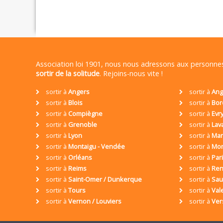
Association loi 1901, nous nous adressons aux personn
sortir de la solitude
. Rejoins-nous vite !
sortir à
Angers
sortir à
Ang
sortir à
Blois
sortir à
Bor
sortir à
Compiègne
sortir à
Evr
sortir à
Grenoble
sortir à
Lav
sortir à
Lyon
sortir à
Mar
sortir à
Montaigu - Vendée
sortir à
Mon
sortir à
Orléans
sortir à
Par
sortir à
Reims
sortir à
Ren
sortir à
Saint-Omer / Dunkerque
sortir à
Sa
sortir à
Tours
sortir à
Val
sortir à
Vernon / Louviers
sortir à
Ver