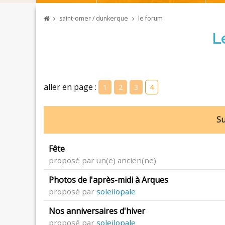
saint-omer / dunkerque
le forum
L
aller en page :
1
2
3
4
Su
Fête
proposé par un(e) ancien(ne)
Photos de l'après-midi à Arques
proposé par
soleilopale
Nos anniversaires d'hiver
proposé par
soleilopale