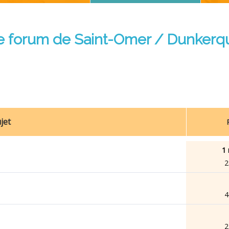
e forum de Saint-Omer / Dunkerq
jet
1 
2
4
2