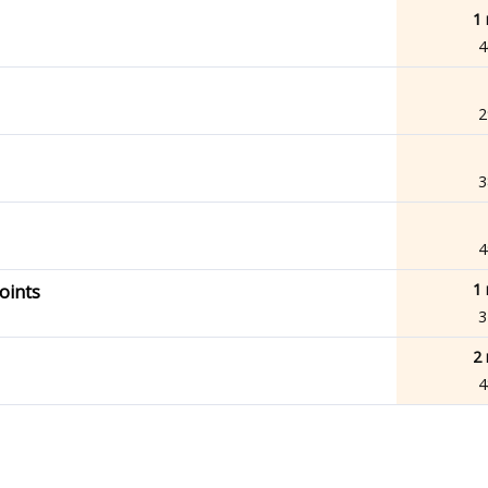
1 
4
2
3
4
1 
oints
3
2 
4