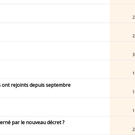
2
2
3
1
s ont rejoints depuis septembre
1
1
cerné par le nouveau décret ?
2