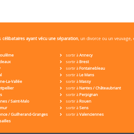
es
célibataires ayant vécu une séparation
, un divorce ou un veuvage,
oulême
sortir à
Annecy
deaux
sortir à
Brest
y
sortir à
Fontainebleau
al
sortir à
Le Mans
ne-La-Vallée
sortir à
Massy
tpellier
sortir à
Nantes / Châteaubriant
is
sortir à
Perpignan
nes / Saint-Malo
sortir à
Rouen
umur
sortir à
Sens
ence / Guilherand-Granges
sortir à
Valenciennes
sailles