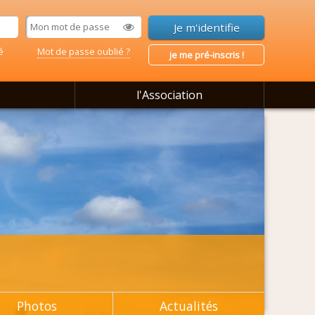
é
Mot de passe oublié ?
je me pré-inscris !
l'Association
Photos
Actualités