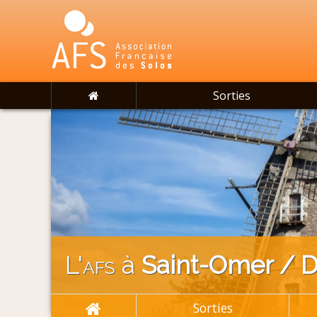
Sorties
L'
afs
à
Saint-Omer / 
Sorties