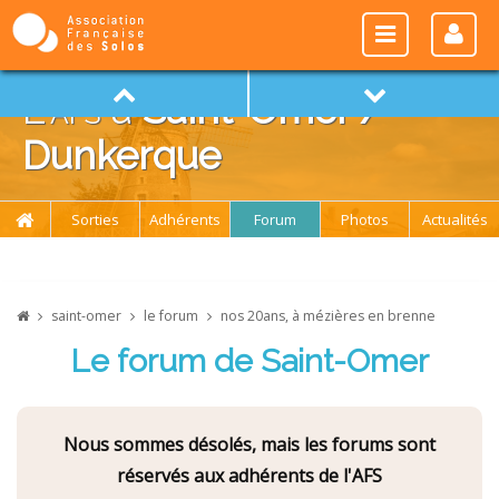
L'
afs
à
Saint-Omer /
Dunkerque
Sorties
Adhérents
Forum
Photos
Actualités
saint-omer
le forum
nos 20ans, à mézières en brenne
Le forum de Saint-Omer
Nous sommes désolés, mais les forums sont
réservés aux adhérents de l'AFS