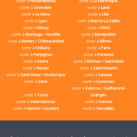
sortir à
Fontainebleau
sortir à
La Martinique
sortir à
Grenoble
sortir à
Laval
sortir à
Le Mans
sortir à
Lille
sortir à
Lyon
sortir à
Marne-La-Vallée
sortir à
Massy
sortir à
Metz
sortir à
Montaigu - Vendée
sortir à
Montpellier
sortir à
Nantes / Châteaubriant
sortir à
Nîmes
sortir à
Orléans
sortir à
Paris
sortir à
Perpignan
sortir à
Pontoise
sortir à
Reims
sortir à
Rennes / Saint-Malo
sortir à
Rouen
sortir à
Saint Nazaire
sortir à
Saint-Omer / Dunkerque
sortir à
Saumur
sortir à
Sens
sortir à
Suresnes
sortir à
Valence / Guilherand-
sortir à
Tours
Granges
sortir à
Valenciennes
sortir à
Vannes
sortir à
Vernon / Louviers
sortir à
Versailles