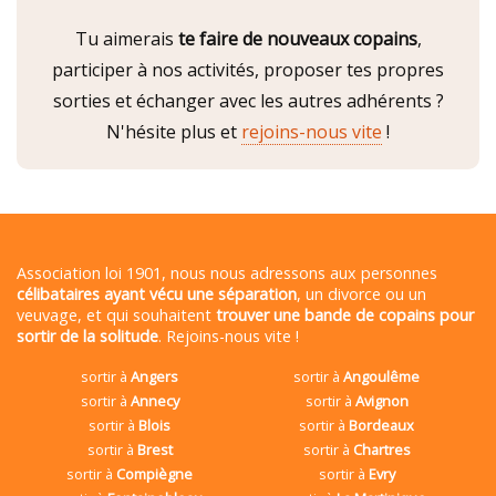
Tu aimerais
te faire de nouveaux copains
,
participer à nos activités, proposer tes propres
sorties et échanger avec les autres adhérents ?
N'hésite plus et
rejoins-nous vite
!
Association loi 1901, nous nous adressons aux personnes
célibataires ayant vécu une séparation
, un divorce ou un
veuvage, et qui souhaitent
trouver une bande de copains pour
sortir de la solitude
. Rejoins-nous vite !
sortir à
Angers
sortir à
Angoulême
sortir à
Annecy
sortir à
Avignon
sortir à
Blois
sortir à
Bordeaux
sortir à
Brest
sortir à
Chartres
sortir à
Compiègne
sortir à
Evry