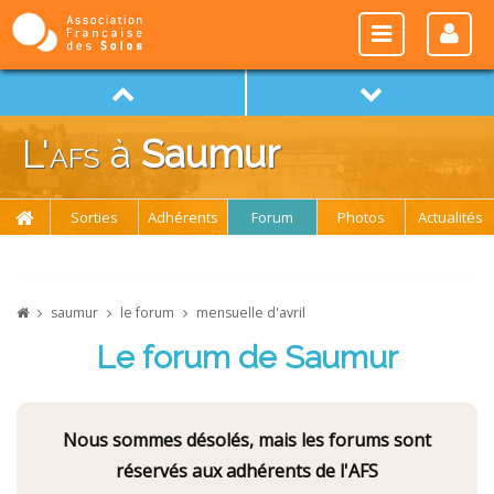
L'
afs
à
Saumur
Sorties
Adhérents
Forum
Photos
Actualités
saumur
le forum
mensuelle d'avril
Le forum de Saumur
Nous sommes désolés, mais les forums sont
réservés aux adhérents de l'AFS