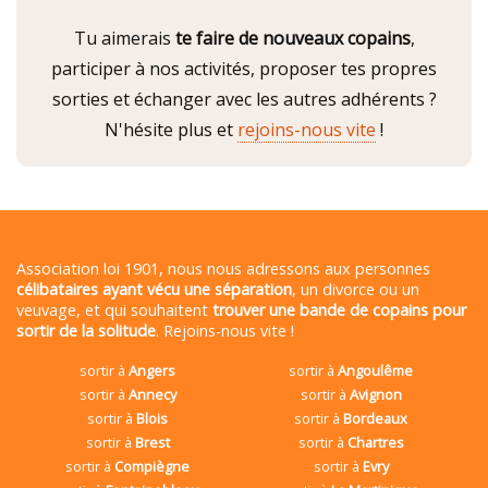
Tu aimerais
te faire de nouveaux copains
,
participer à nos activités, proposer tes propres
sorties et échanger avec les autres adhérents ?
N'hésite plus et
rejoins-nous vite
!
Association loi 1901, nous nous adressons aux personnes
célibataires ayant vécu une séparation
, un divorce ou un
veuvage, et qui souhaitent
trouver une bande de copains pour
sortir de la solitude
. Rejoins-nous vite !
sortir à
Angers
sortir à
Angoulême
sortir à
Annecy
sortir à
Avignon
sortir à
Blois
sortir à
Bordeaux
sortir à
Brest
sortir à
Chartres
sortir à
Compiègne
sortir à
Evry