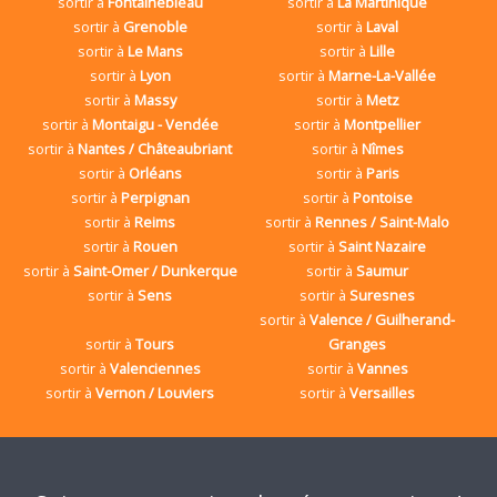
sortir à
Fontainebleau
sortir à
La Martinique
sortir à
Grenoble
sortir à
Laval
sortir à
Le Mans
sortir à
Lille
sortir à
Lyon
sortir à
Marne-La-Vallée
sortir à
Massy
sortir à
Metz
sortir à
Montaigu - Vendée
sortir à
Montpellier
sortir à
Nantes / Châteaubriant
sortir à
Nîmes
sortir à
Orléans
sortir à
Paris
sortir à
Perpignan
sortir à
Pontoise
sortir à
Reims
sortir à
Rennes / Saint-Malo
sortir à
Rouen
sortir à
Saint Nazaire
sortir à
Saint-Omer / Dunkerque
sortir à
Saumur
sortir à
Sens
sortir à
Suresnes
sortir à
Valence / Guilherand-
sortir à
Tours
Granges
sortir à
Valenciennes
sortir à
Vannes
sortir à
Vernon / Louviers
sortir à
Versailles