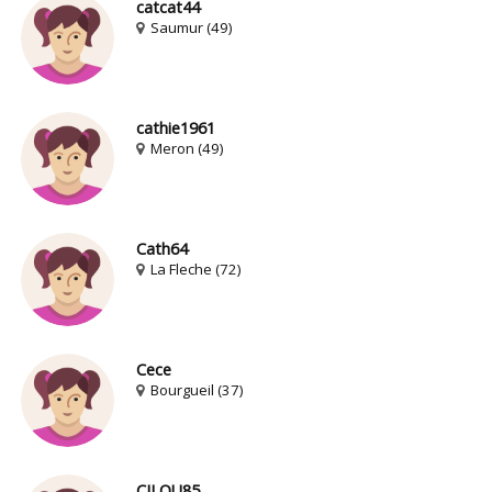
catcat44
Saumur (49)
cathie1961
Meron (49)
Cath64
La Fleche (72)
Cece
Bourgueil (37)
CILOU85