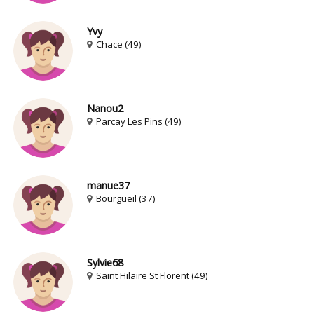
Yvy
Chace (49)
Nanou2
Parcay Les Pins (49)
manue37
Bourgueil (37)
Sylvie68
Saint Hilaire St Florent (49)