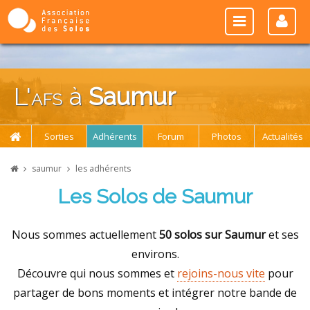
L'
afs
à
Saumur
Sorties
Adhérents
Forum
Photos
Actualités
saumur
les adhérents
Les Solos de Saumur
Nous sommes actuellement
50 solos sur Saumur
et ses
environs.
Découvre qui nous sommes et
rejoins-nous vite
pour
partager de bons moments et intégrer notre bande de