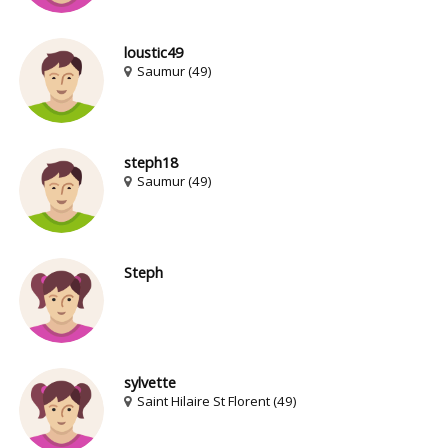
loustic49
Saumur (49)
steph18
Saumur (49)
Steph
sylvette
Saint Hilaire St Florent (49)