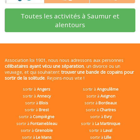
Toutes les activités à Saumur et
alentours
Association loi 1901, nous nous adressons aux personnes
célibataires ayant vécu une séparation
, un divorce ou un
veuvage, et qui souhaitent
trouver une bande de copains pour
sortir de la solitude
. Rejoins-nous vite !
sortir à
Angers
sortir à
Angoulême
sortir à
Annecy
sortir à
Avignon
sortir à
Blois
sortir à
Bordeaux
sortir à
Brest
sortir à
Chartres
sortir à
Compiègne
sortir à
Evry
sortir à
Fontainebleau
sortir à
La Martinique
sortir à
Grenoble
sortir à
Laval
sortir à
Le Mans
sortir à
Lille