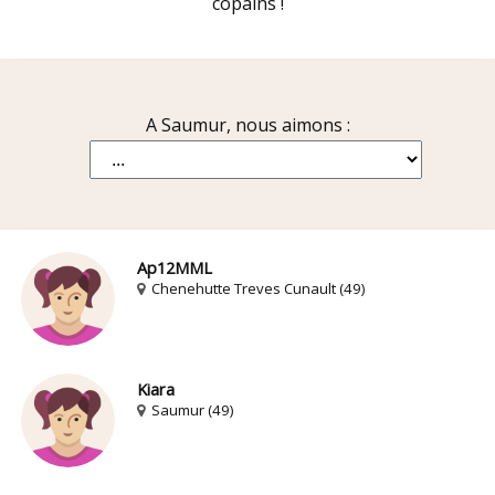
copains !
A Saumur, nous aimons :
Ap12MML
Chenehutte Treves Cunault (49)
Kiara
Saumur (49)