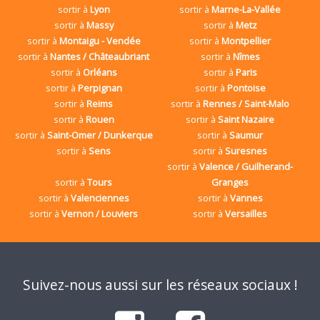
sortir à
Lyon
sortir à
Marne-La-Vallée
sortir à
Massy
sortir à
Metz
sortir à
Montaigu - Vendée
sortir à
Montpellier
sortir à
Nantes / Châteaubriant
sortir à
Nîmes
sortir à
Orléans
sortir à
Paris
sortir à
Perpignan
sortir à
Pontoise
sortir à
Reims
sortir à
Rennes / Saint-Malo
sortir à
Rouen
sortir à
Saint Nazaire
sortir à
Saint-Omer / Dunkerque
sortir à
Saumur
sortir à
Sens
sortir à
Suresnes
sortir à
Valence / Guilherand-
sortir à
Tours
Granges
sortir à
Valenciennes
sortir à
Vannes
sortir à
Vernon / Louviers
sortir à
Versailles
Suivez-nous aussi sur les réseaux sociaux !