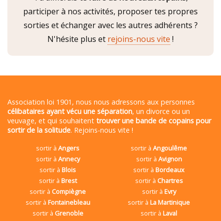
participer à nos activités, proposer tes propres
sorties et échanger avec les autres adhérents ?
N'hésite plus et
rejoins-nous vite
!
Association loi 1901, nous nous adressons aux personnes
célibataires ayant vécu une séparation
, un divorce ou un
veuvage, et qui souhaitent
trouver une bande de copains pour
sortir de la solitude
. Rejoins-nous vite !
sortir à
Angers
sortir à
Angoulême
sortir à
Annecy
sortir à
Avignon
sortir à
Blois
sortir à
Bordeaux
sortir à
Brest
sortir à
Chartres
sortir à
Compiègne
sortir à
Evry
sortir à
Fontainebleau
sortir à
La Martinique
sortir à
Grenoble
sortir à
Laval