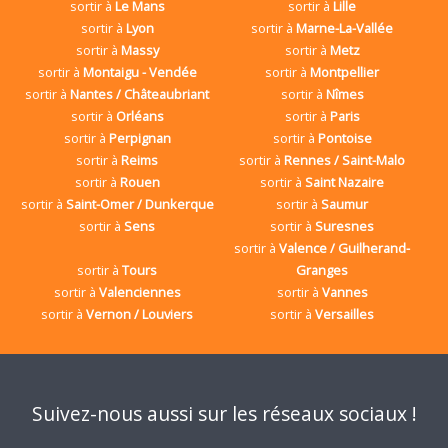
sortir à
Le Mans
sortir à
Lille
sortir à
Lyon
sortir à
Marne-La-Vallée
sortir à
Massy
sortir à
Metz
sortir à
Montaigu - Vendée
sortir à
Montpellier
sortir à
Nantes / Châteaubriant
sortir à
Nîmes
sortir à
Orléans
sortir à
Paris
sortir à
Perpignan
sortir à
Pontoise
sortir à
Reims
sortir à
Rennes / Saint-Malo
sortir à
Rouen
sortir à
Saint Nazaire
sortir à
Saint-Omer / Dunkerque
sortir à
Saumur
sortir à
Sens
sortir à
Suresnes
sortir à
Valence / Guilherand-
sortir à
Tours
Granges
sortir à
Valenciennes
sortir à
Vannes
sortir à
Vernon / Louviers
sortir à
Versailles
Suivez-nous aussi sur les réseaux sociaux !