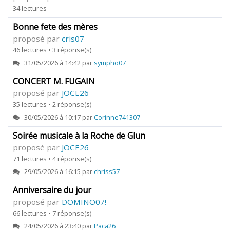
34 lectures
Bonne fete des mères
proposé par
cris07
46 lectures • 3 réponse(s)
31/05/2026 à 14:42 par
sympho07
CONCERT M. FUGAIN
proposé par
JOCE26
35 lectures • 2 réponse(s)
30/05/2026 à 10:17 par
Corinne741307
Soirée musicale à la Roche de Glun
proposé par
JOCE26
71 lectures • 4 réponse(s)
29/05/2026 à 16:15 par
chriss57
Anniversaire du jour
proposé par
DOMINO07!
66 lectures • 7 réponse(s)
24/05/2026 à 23:40 par
Paca26