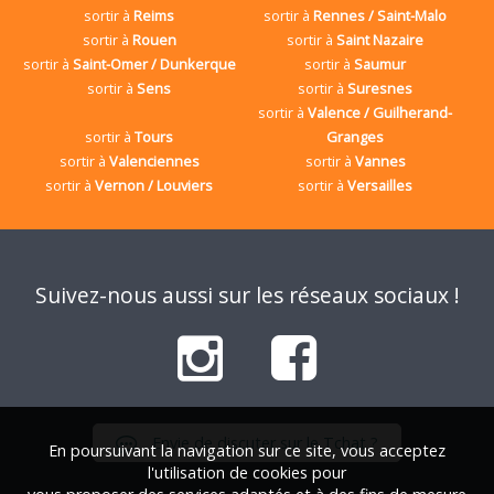
sortir à
Reims
sortir à
Rennes / Saint-Malo
sortir à
Rouen
sortir à
Saint Nazaire
sortir à
Saint-Omer / Dunkerque
sortir à
Saumur
sortir à
Sens
sortir à
Suresnes
sortir à
Valence / Guilherand-
sortir à
Tours
Granges
sortir à
Valenciennes
sortir à
Vannes
sortir à
Vernon / Louviers
sortir à
Versailles
Suivez-nous aussi sur les réseaux sociaux !
Envie de discuter sur le Tchat ?
En poursuivant la navigation sur ce site, vous acceptez
l'utilisation de cookies pour