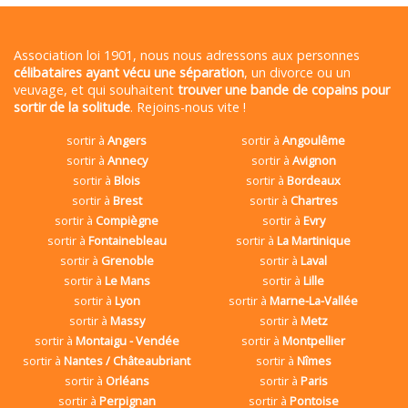
Association loi 1901, nous nous adressons aux personnes
célibataires ayant vécu une séparation
, un divorce ou un
veuvage, et qui souhaitent
trouver une bande de copains pour
sortir de la solitude
. Rejoins-nous vite !
sortir à
Angers
sortir à
Angoulême
sortir à
Annecy
sortir à
Avignon
sortir à
Blois
sortir à
Bordeaux
sortir à
Brest
sortir à
Chartres
sortir à
Compiègne
sortir à
Evry
sortir à
Fontainebleau
sortir à
La Martinique
sortir à
Grenoble
sortir à
Laval
sortir à
Le Mans
sortir à
Lille
sortir à
Lyon
sortir à
Marne-La-Vallée
sortir à
Massy
sortir à
Metz
sortir à
Montaigu - Vendée
sortir à
Montpellier
sortir à
Nantes / Châteaubriant
sortir à
Nîmes
sortir à
Orléans
sortir à
Paris
sortir à
Perpignan
sortir à
Pontoise