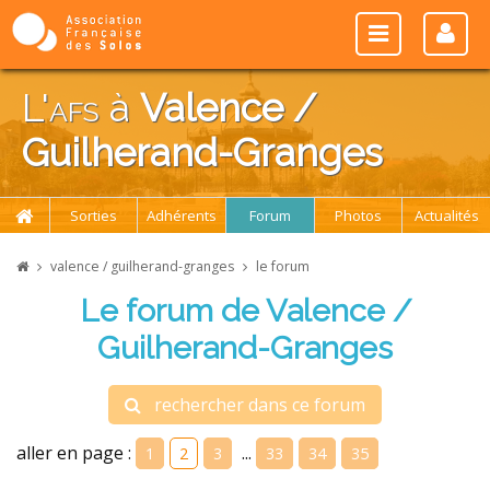
L'
afs
à
Valence /
Guilherand-Granges
Sorties
Adhérents
Forum
Photos
Actualités
valence / guilherand-granges
le forum
Le forum de Valence /
Guilherand-Granges
rechercher dans ce forum
aller en page :
...
1
2
3
33
34
35