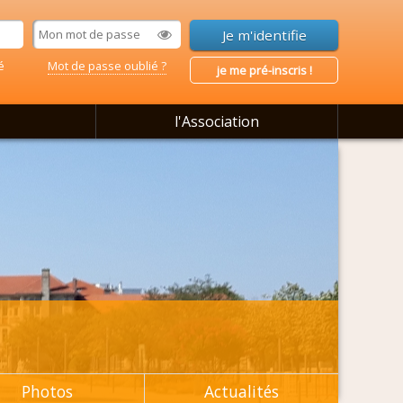
é
Mot de passe oublié ?
je me pré-inscris !
l'Association
Photos
Actualités