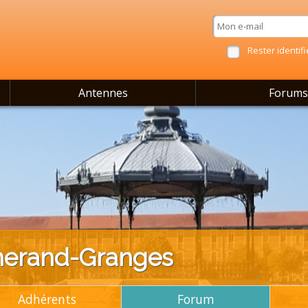
Rester identifi
Antennes
Forums
lherand-Granges
Adhérents
Forum