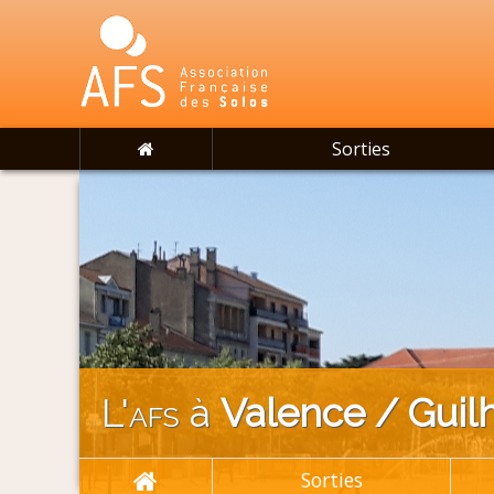
Sorties
L'
afs
à
Valence / Gui
Sorties