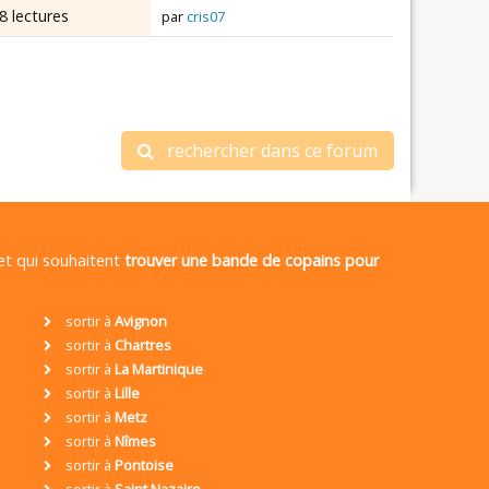
8 lectures
par
cris07
rechercher dans ce forum
 et qui souhaitent
trouver une bande de copains pour
sortir à
Avignon
sortir à
Chartres
sortir à
La Martinique
sortir à
Lille
sortir à
Metz
sortir à
Nîmes
sortir à
Pontoise
sortir à
Saint Nazaire