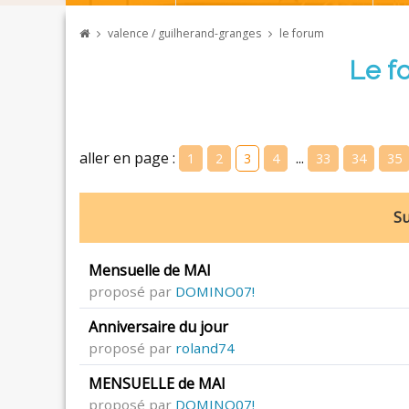
valence / guilherand-granges
le forum
Le f
aller en page :
...
1
2
3
4
33
34
35
Su
Mensuelle de MAI
proposé par
DOMINO07!
Anniversaire du jour
proposé par
roland74
MENSUELLE de MAI
proposé par
DOMINO07!