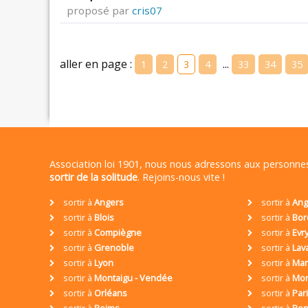
proposé par
cris07
aller en page :
...
1
2
3
4
33
34
35
Association loi 1901, nous nous adressons aux personn
sortir de la solitude
. Rejoins-nous vite !
sortir à
Angers
sortir à
Ang
sortir à
Blois
sortir à
Bor
sortir à
Compiègne
sortir à
Evr
sortir à
Grenoble
sortir à
Lav
sortir à
Lyon
sortir à
Mar
sortir à
Montaigu - Vendée
sortir à
Mon
sortir à
Orléans
sortir à
Par
sortir à
Reims
sortir à
Ren