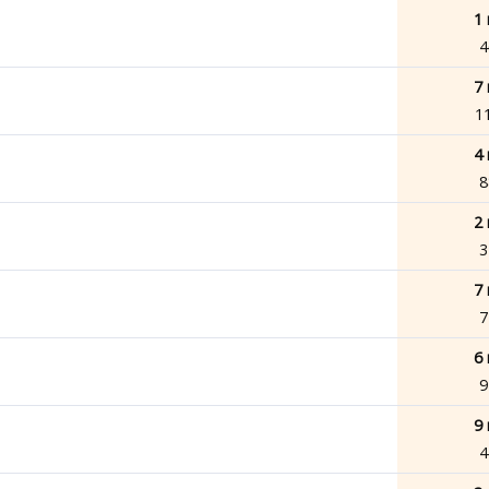
1 
4
7 
1
4 
8
2 
3
7 
7
6 
9
9 
4