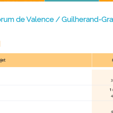
orum de Valence / Guilherand-Gr
jet
3
1 
4
4