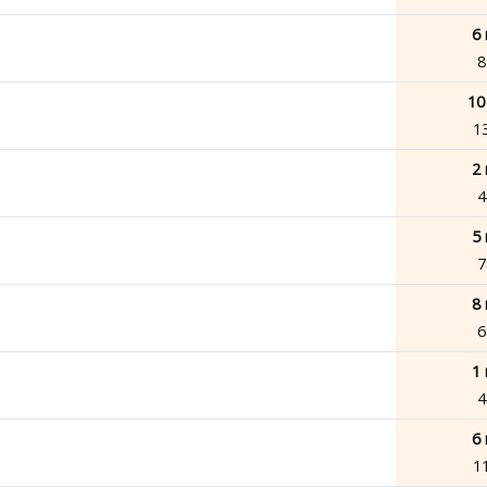
6 
8
10
1
2 
4
5 
7
8 
6
1 
4
6 
1