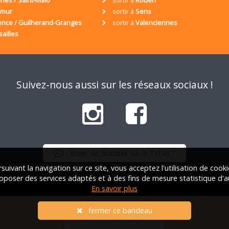
umur
sortir à
Sens
ence / Guilherand-Granges
sortir à
Valenciennes
sailles
Suivez-nous aussi sur les réseaux sociaux !
Envie de discuter sur le Tchat ?
suivant la navigation sur ce site, vous acceptez l'utilisation de cook
oposer des services adaptés et à des fins de mesure statistique d'a
En savoir plus
iation Française des Solos |
Qui sommes-nous ?
|
FAQ
|
Mentions lég
fermer ce bandeau
Ouvrir un sujet