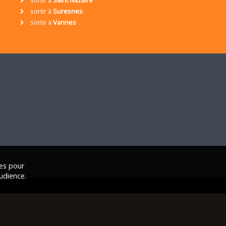
sortir à
Suresnes
sortir à
Vannes
ies pour
udience.
ales
|
Nous contacter