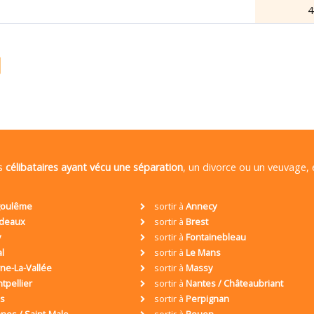
4
es
célibataires ayant vécu une séparation
, un divorce ou un veuvage,
oulême
sortir à
Annecy
deaux
sortir à
Brest
y
sortir à
Fontainebleau
al
sortir à
Le Mans
ne-La-Vallée
sortir à
Massy
tpellier
sortir à
Nantes / Châteaubriant
is
sortir à
Perpignan
nes / Saint-Malo
sortir à
Rouen