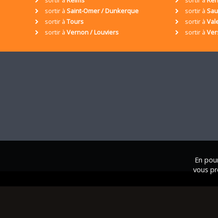
sortir à
Saint-Omer / Dunkerque
sortir à
Sa
sortir à
Tours
sortir à
Val
sortir à
Vernon / Louviers
sortir à
Ver
En pour
vous pr
© 2001 / 2026 • Assoc